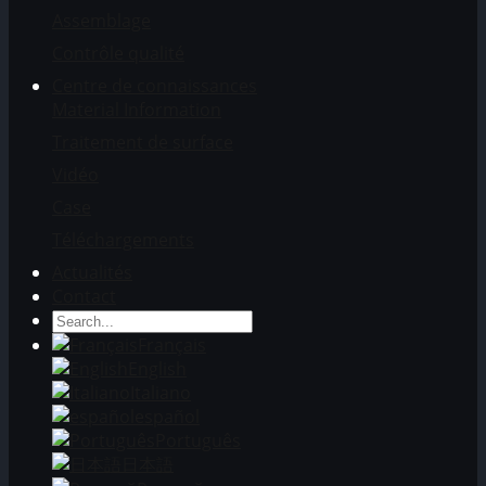
Assemblage
Contrôle qualité
Centre de connaissances
Material Information
Traitement de surface
Vidéo
Case
Téléchargements
Actualités
Contact
Français
English
Italiano
español
Português
日本語