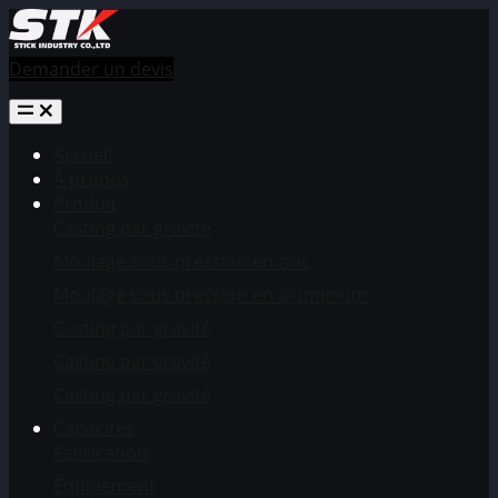
Demander un devis
Accueil
À propos
Produit
Casting par gravité
Moulage sous pression en zinc
Moulage sous pression en aluminium
Casting par gravité
Casting par gravité
Casting par gravité
Capacités
Fabrication
Équipement