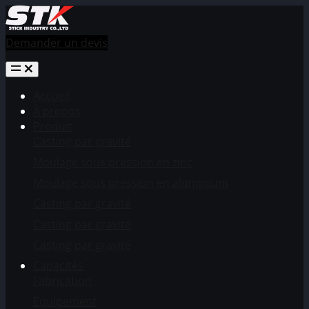
Demander un devis
Accueil
À propos
Produit
Casting par gravité
Moulage sous pression en zinc
Moulage sous pression en aluminium
Casting par gravité
Casting par gravité
Casting par gravité
Capacités
Fabrication
Équipement