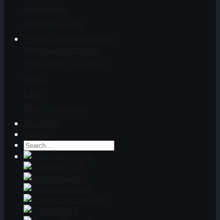
Assemblage
Contrôle qualité
Centre de connaissances
Material Information
Traitement de surface
Vidéo
Case
Téléchargements
Actualités
Contact
Français
English
Italiano
español
Português
日本語