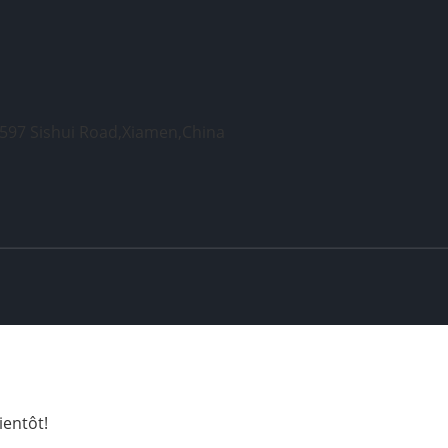
#597 Sishui Road,Xiamen,China
entôt!