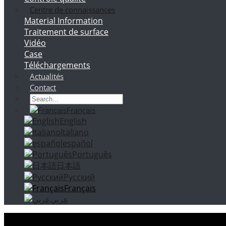
Centre de connaissances
Material Information
Traitement de surface
Vidéo
Case
Téléchargements
Actualités
Contact
Français
English
Italiano
español
Português
日本語
Русский
Français
عربي