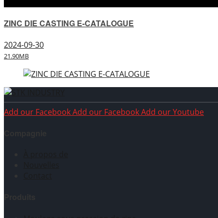
ZINC DIE CASTING E-CATALOGUE
2024-09-30
21.90MB
Add our Facebook
Add our Facebook
Add our Youtube
Compagnie
À propos de
Nouvelles
Contact
Produits