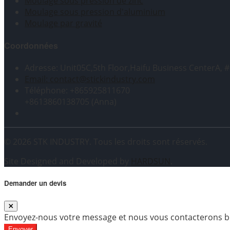
Moulage sous pression de zinc
Moulage sous pression d'aluminium
Moulage par gravité
Coordonnées
Adresse: Unit05C,5th Floor,Haifu Business CenterA, 
Email: contact@stickindustry.com
Téléphone: +865925811670
+8613860138705 (Anna)
© 2026 STK INDUSTRY. Tous les droits sont réservés.
Site Designed and Developed by
HARDSUN
.
Demander un devis
Envoyez-nous votre message et nous vous contacterons bi
Envoyer