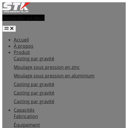
Demander un devis
Accueil
À propos
Produit
Casting par gravité
Moulage sous pression en zinc
Moulage sous pression en aluminium
Casting par gravité
Casting par gravité
Casting par gravité
Capacités
Fabrication
Équipement