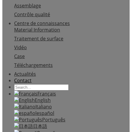
Assemblage
Contrôle qualité
Centre de connaissances
Material Information
Traitement de surface
Vidéo
Case
Téléchargements
Actualités
Contact
Français
English
Italiano
español
Português
日本語