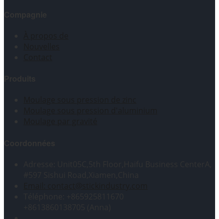
Compagnie
À propos de
Nouvelles
Contact
Produits
Moulage sous pression de zinc
Moulage sous pression d'aluminium
Moulage par gravité
Coordonnées
Adresse: Unit05C,5th Floor,Haifu Business CenterA,
#597 Sishui Road,Xiamen,China
Email: contact@stickindustry.com
Téléphone: +865925811670
+8613860138705 (Anna)