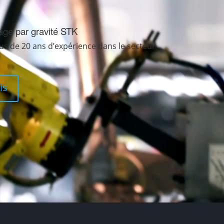
age par gravité STK
us de 20 ans d’expérience dans le secteur
is