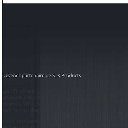
Devenez partenaire de STK Products
Les STK offrent une durabilité exceptionnelle et permetten
économies de coûts, ce qui en fait un choix judicieux pour 
volumes. STK vise à fournir des produits moulés sous pres
service d’excellence afin de toujours dépasser les attentes 
Notre engagement en faveur de l’excellence a fait de nous
de précision en zinc moulées sous pression pour des clie