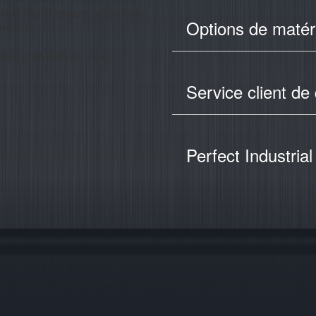
 des fournisseurs attachés
Options de matéri
 terme.
ous pression en zinc.
Service client de
Perfect Industria