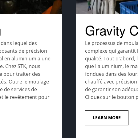
g
Gravity C
 dans lequel des
Le processus de moula
posants de précision
complexe qui garantit 
nal en aluminium a une
qualité. Tout d'abord,
ge. Chez STK, nous
que l'aluminium, le ma
e pour traiter des
fondues dans des four
ités. Outre le moulage
chauffé avec précision
 de services de
de garantir son adéqu
 et le revêtement pour
Cliquez sur le bouton p
LEARN MORE