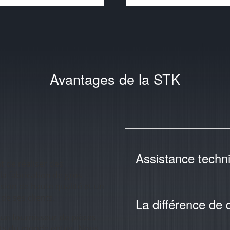
Avantages de la STK
Assistance techn
t de réaliser des
la fabrication de gros
sion de haute qualité et un
de ses clients.
La différence de q
 un fournisseur de pièces
nts du monde entier. Nous