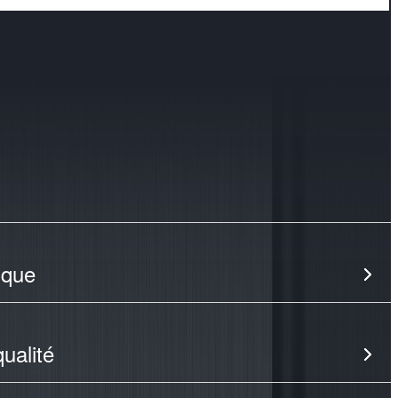
ique
ualité