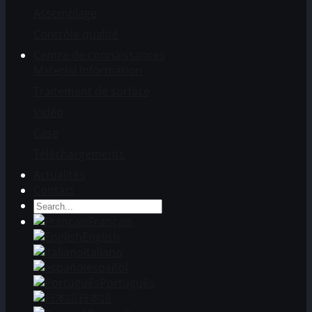
Assemblage
Contrôle qualité
Centre de connaissances
Material Information
Traitement de surface
Vidéo
Case
Téléchargements
Actualités
Contact
Français
English
Italiano
español
Português
日本語