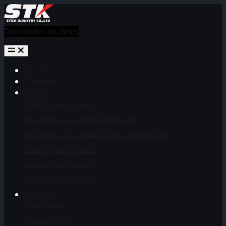
Demander un devis
Accueil
À propos
Produit
Casting par gravité
Moulage sous pression en zinc
Moulage sous pression en aluminium
Casting par gravité
Casting par gravité
Casting par gravité
Capacités
Fabrication
Équipement