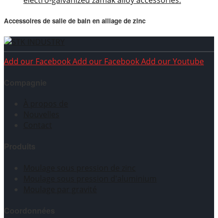
electro-galvanized zamak alloy accessories.
Accessoires de salle de bain en alliage de zinc
Add our Facebook
Add our Facebook
Add our Youtube
Compagnie
À propos de
Nouvelles
Contact
Produits
Moulage sous pression de zinc
Moulage sous pression d'aluminium
Moulage par gravité
Coordonnées