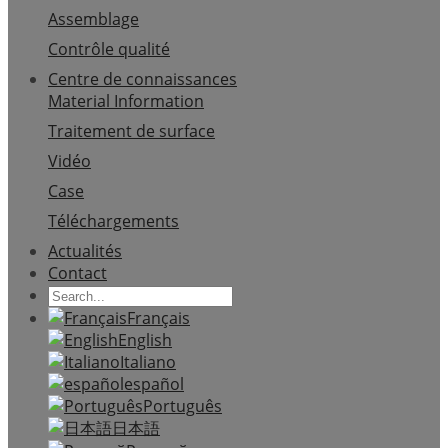
Assemblage
Contrôle qualité
Centre de connaissances
Material Information
Traitement de surface
Vidéo
Case
Téléchargements
Actualités
Contact
Français
English
Italiano
español
Português
日本語