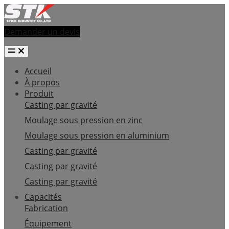
Demander un devis
Accueil
À propos
Produit
Casting par gravité
Moulage sous pression en zinc
Moulage sous pression en aluminium
Casting par gravité
Casting par gravité
Casting par gravité
Capacités
Fabrication
Équipement