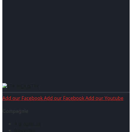
stk_20241030033837
Robinet de cuisine et de salle de bain chromé
Add our Facebook
Add our Facebook
Add our Youtube
Compagnie
À propos de
Nouvelles