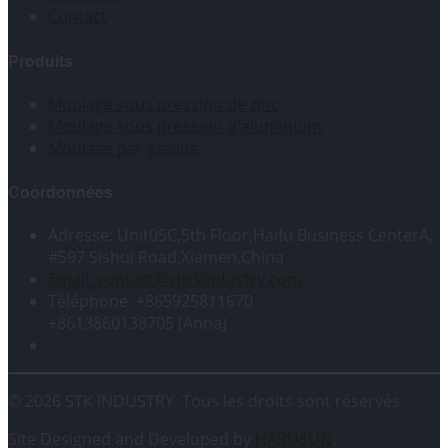
Contact
Produits
Moulage sous pression de zinc
Moulage sous pression d'aluminium
Moulage par gravité
Coordonnées
Adresse: Unit05C,5th Floor,Haifu Business CenterA,
#597 Sishui Road,Xiamen,China
Email: contact@stickindustry.com
Téléphone: +865925811670
+8613860138705 (Anna)
© 2026 STK INDUSTRY. Tous les droits sont réservés.
Site Designed and Developed by
HARDSUN
.