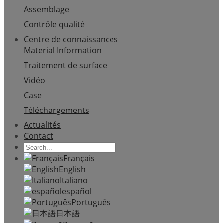
Assemblage
Contrôle qualité
Centre de connaissances
Material Information
Traitement de surface
Vidéo
Case
Téléchargements
Actualités
Contact
Français
English
Italiano
español
Português
日本語