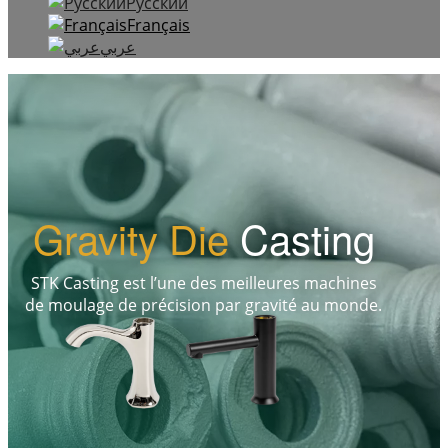
Русский
Français
عربي
Gravity Die
Casting
STK Casting est l’une des meilleures machines
de moulage de précision par gravité au monde.