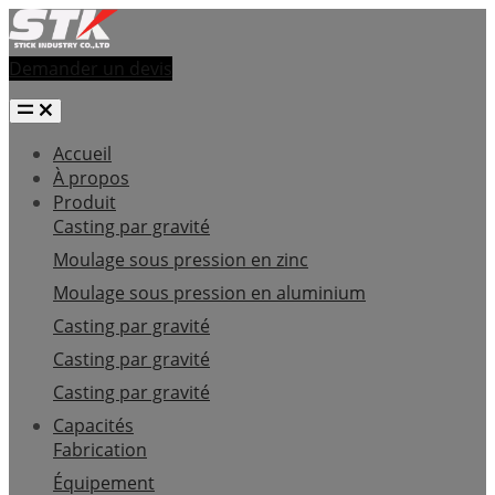
Demander un devis
Accueil
À propos
Produit
Casting par gravité
Moulage sous pression en zinc
Moulage sous pression en aluminium
Casting par gravité
Casting par gravité
Casting par gravité
Capacités
Fabrication
Équipement