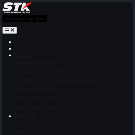
Demander un devis
Accueil
À propos
Produit
Casting par gravité
Moulage sous pression en zinc
Moulage sous pression en aluminium
Casting par gravité
Casting par gravité
Casting par gravité
Capacités
Fabrication
Équipement