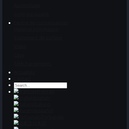
Assemblage
Contrôle qualité
Centre de connaissances
Material Information
Traitement de surface
Vidéo
Case
Téléchargements
Actualités
Contact
Français
English
Italiano
español
Português
日本語