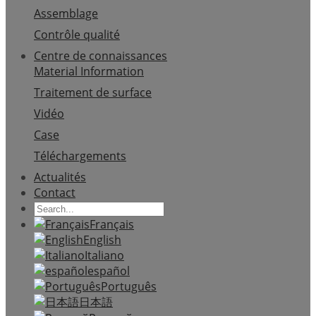
Assemblage
Contrôle qualité
Centre de connaissances
Material Information
Traitement de surface
Vidéo
Case
Téléchargements
Actualités
Contact
Français
English
Italiano
español
Português
日本語