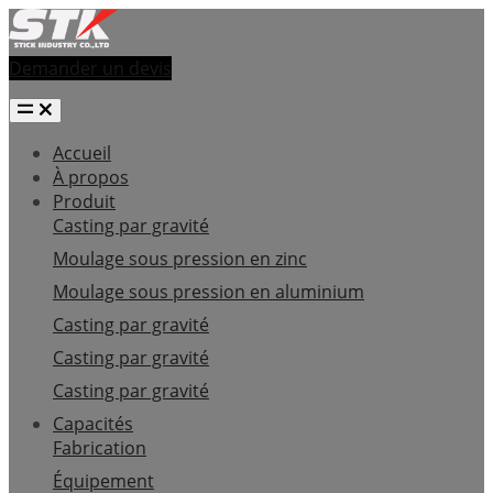
Demander un devis
Accueil
À propos
Produit
Casting par gravité
Moulage sous pression en zinc
Moulage sous pression en aluminium
Casting par gravité
Casting par gravité
Casting par gravité
Capacités
Fabrication
Équipement