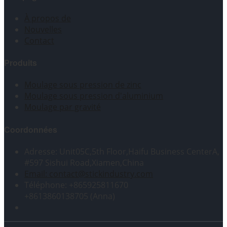
À propos de
Nouvelles
Contact
Produits
Moulage sous pression de zinc
Moulage sous pression d'aluminium
Moulage par gravité
Coordonnées
Adresse: Unit05C,5th Floor,Haifu Business CenterA,
#597 Sishui Road,Xiamen,China
Email: contact@stickindustry.com
Téléphone: +865925811670
+8613860138705 (Anna)